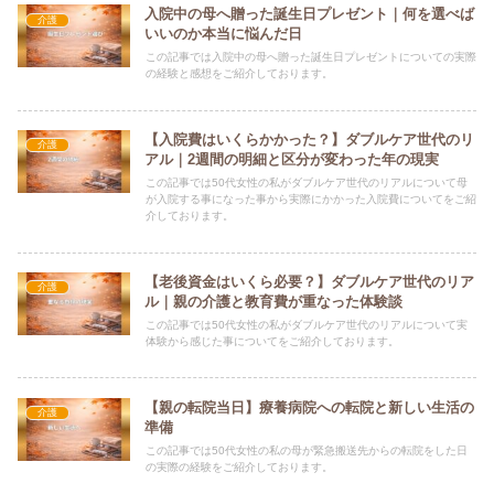
入院中の母へ贈った誕生日プレゼント｜何を選べば
介護
いいのか本当に悩んだ日
この記事では入院中の母へ贈った誕生日プレゼントについての実際
の経験と感想をご紹介しております。
【入院費はいくらかかった？】ダブルケア世代のリ
介護
アル｜2週間の明細と区分が変わった年の現実
この記事では50代女性の私がダブルケア世代のリアルについて母
が入院する事になった事から実際にかかった入院費についてをご紹
介しております。
【老後資金はいくら必要？】ダブルケア世代のリア
介護
ル｜親の介護と教育費が重なった体験談
この記事では50代女性の私がダブルケア世代のリアルについて実
体験から感じた事についてをご紹介しております。
【親の転院当日】療養病院への転院と新しい生活の
介護
準備
この記事では50代女性の私の母が緊急搬送先からの転院をした日
の実際の経験をご紹介しております。