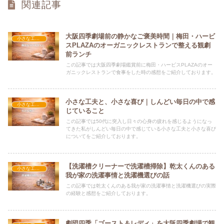
関連記事
大阪四季劇場前の静かなご褒美時間｜梅田・ハービ
小さな工夫と小さな喜び
スPLAZAのオーガニックレストランで整える観劇
前ランチ
この記事では大阪四季劇場鑑賞前に梅田・ハービスPLAZAのオー
ガニックレストランで食事をした時の感想をご紹介しております。
小さな工夫と、小さな喜び｜しんどい毎日の中で感
小さな工夫と小さな喜び
じていること
この記事では50代に突入し日々の心身の疲れを感じるようになっ
てきた私がしんどい毎日の中で感じている小さな工夫と小さな喜び
についてをご紹介しております。
【洗濯槽クリーナーで洗濯槽掃除】乾太くんのある
小さな工夫と小さな喜び
我が家の洗濯事情と洗濯機選びの話
この記事では乾太くんのある我が家の洗濯事情と洗濯機選びの実際
の経験と感想をご紹介しております。
劇団四季「ゴースト＆レディ」を大阪四季劇場で観