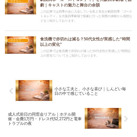
小さな工夫と小さな喜び
劇｜キャストの魅力と舞台の余韻
この記事では四季の会に入会している私と長女が劇団四季「ゴース
ト＆レディ」を大阪四季劇場で観劇に行った実際の体験から感想な
どをご紹介しております。
食洗機で赤切れは減る？50代女性が実感した“時間
小さな工夫と小さな喜び
以上の変化”
この記事では食洗機で赤切れが減った50代女性が実感した“時間以
上の変化”についてをご紹介しております。
小さな工夫と、小さな喜び｜しんどい毎
日の中で感じていること
成人式前日の同窓会リアル｜ホテル開
催・会費1万円・ドレス代52,272円と電車
トラブルの夜